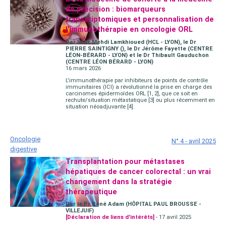
de précision : biomarqueurs
transcriptomiques et personnalisation de
l'immunothérapie en oncologie ORL
Par le Dr Mehdi Lamkhioued (HCL - LYON), le Dr
PIERRE SAINTIGNY (), le Dr Jérôme Fayette (CENTRE
LÉON-BÉRARD - LYON) et le Dr Thibault Gauduchon
(CENTRE LÉON BÉRARD - LYON)
16 mars 2026
L'immunothérapie par inhibiteurs de points de contrôle
immunitaires (ICI) a révolutionné la prise en charge des
carcinomes épidermoïdes ORL [1, 2], que ce soit en
rechute/situation métastatique [3] ou plus récemment en
situation néoadjuvante [4].
Oncologie
N° 4 - avril 2025
digestive
Transplantation pour métastases
hépatiques de cancer colorectal : un vrai
changement dans la stratégie
thérapeutique
Par le Pr René Adam (HÔPITAL PAUL BROUSSE -
VILLEJUIF)
[Déclaration de liens d'intérêts]
- 17 avril 2025