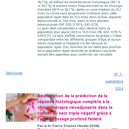
36,7 %), de défaut de recombinaison homologue (34,1 %
vs 55,7 %) et avaient moins fréquemment eu de chirurgie
d’emblée (42 % vs 55,7 %). Après un suivi médian de 22,1
mois, la survie sans progression médiane dans cette
population âgée était de 21,6 mois dans le bras olaparib-
bévacizumab vs 16,6 mois dans le bras placebo-
bévacizumab (HR: 0,55; IC95 %: 0,41-0,75).
Le gain était comparable à celui observé dans la
population plus jeune (22,9 vs 16,9 mois, HR: 0,61; IC95 %:
0,49-0,77). Le taux d’effets secondaires de grade ≥ 3 était
comparable entre les différents groupes d’âge, et aucun
décès imputable à l’olaparib n’a été retrouvé en
population âgée. Des données de vie réelle plus proches
de la population âgée observée en pratique courante,
doivent être apportées pour confirmer ces résultats.
Sénologie
N° 1 -
septembre
2024
Amélioration de la prédiction de la
réponse histologique complète à la
chimiothérapie néoadjuvante dans le
cancer du sein triple négatif grâce à
l'apprentissage profond fédéré
Par le Dr Pierre-Etienne Heudel (LYON)