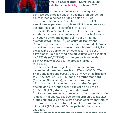
Par le Dr Pierre Boisselier (ICM - MONTPELLIER)
[Déclaration de liens d'intérêts]
- 17 février 2025
L’intensification de la radiothérapie thoracique est
controversée chez les patients atteints d’un cancer du
poumon non à petites cellules de stade III. Les
précédentes tentatives d’escalade de dose ont été
sanctionnées par des toxicités rédhibitoires ou ne se sont
pas traduites par des bénéfices en survie.
L’étude RTEP7 a évalué l’efficacité et la tolérance d’une
escalade de dose de radiothérapie jusqu’à 74 Gy dans
un sous-volume fonctionnel défini par un TEP au
18
fluorodésoxyglucose (
F) en cours de traitement.
Par une replanification en cours de chimio-radiothérapie
portant sur un sous-volume tumoral résiduel limité, il a
été possible d’augmenter en toute sécurité la dose
d’irradiation : la dose médiane au volume cible est ainsi
de 73,77 Gy (66,52-73,97) pour le groupe
boost
et de
65,94 Gy (65,79-66,02) pour le groupe standard
(p < 0,0001).
L’étude a atteint son objectif principal de contrôle
locorégional dans les deux bras : 77,6 % (IC95 % : 67,6-
87,6) dans le groupe
boost
(jusqu’à 74 Gy en 33 fractions)
et 71,2 % (IC95 % : 60,8-81,6) dans le groupe standard
(66 Gy en 33 fractions), avec un suivi médian de
45,1 mois. La médiane de survie globale n’est pas
atteinte dans le groupe
boost
, elle est de 43,3 mois
(IC95 % : 33,4-NR) dans le groupe standard.
Contrairement aux essais précédents d’augmentation de
la dose, il n’a pas été observé de majoration des toxicités
aiguës ou tardives dans le bras
boost
, confirmant l’intérêt
de la radiothérapie conformationnelle par modulation
d’intensité (RCMI pour 80 % des patients) dans cette
situation.