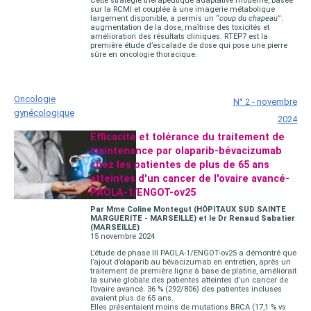
Cette stratégie thérapeutique adaptative moderne, basée
sur la RCMI et couplée à une imagerie métabolique
largement disponible, a permis un “
coup du chapeau
” :
augmentation de la dose, maîtrise des toxicités et
amélioration des résultats cliniques. RTEP7 est la
première étude d’escalade de dose qui pose une pierre
sûre en oncologie thoracique.
Oncologie
N° 2 - novembre
gynécologique
2024
Efficacité et tolérance du traitement de
maintenance par olaparib-bévacizumab
chez les patientes de plus de 65 ans
atteintes d'un cancer de l'ovaire avancé-
PAOLA-1/ENGOT-ov25
Par Mme Coline Montegut (HÔPITAUX SUD SAINTE
MARGUERITE - MARSEILLE) et le Dr Renaud Sabatier
(MARSEILLE)
15 novembre 2024
L’étude de phase III PAOLA-1/ENGOT-ov25 a démontré que
l’ajout d’olaparib au bévacizumab en entretien, après un
traitement de première ligne à base de platine, améliorait
la survie globale des patientes atteintes d’un cancer de
l’ovaire avancé. 36 % (292/806) des patientes incluses
avaient plus de 65 ans.
Elles présentaient moins de mutations BRCA (17,1 % vs