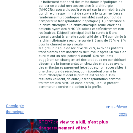
Le traitement standard des métastases hépatiques de
cancer colorectal non accessibles à la chirurgie
(MHCCR), reposait jusqu’à présent sur la chimiothérapie
qui offre un espoir limité de survie à long terme. L’essai
randomisé multicentrique TransMet avait pour but de
comparer la transplantation hépatique (TH) combinée à
la chimiothérapie à la chimiothérapie seule, chez des
patients ayant des MHCCR isolées et définiti­vement non
résécables. L’objectif principal était la survie à 5 ans.
L’essai conclut à la nette supériorité de la TH combinée à
la chimiothérapie avec une survie à 5 ans de 73 %
vs
9 %
pour la chimiothérapie seule.
Malgré un risque de récidive de 72 %, 42 % des patients
transplantés sont indemnes de tumeur après 50 mois de
suivi et ont un réel potentiel curatif. Ces résultats
suggèrent un changement des pratiques en considérant
désormais la transplantation chez des malades ayant
des métastases purement hépatiques, non accessibles à
une chirurgie de résection, qui répondent bien à la
chimiothérapie et dont le primitif est réséqué. Ces
résultats valident, en outre, la transplantation comme
traitement des MHCCR, considérées jusqu’à présent
comme une contre-indication à la greffe.
Oncologie
N° 3 - février
thoracique
2025
RTEP7 : a view to a kill, n'est plus
dangereusement vôtre !