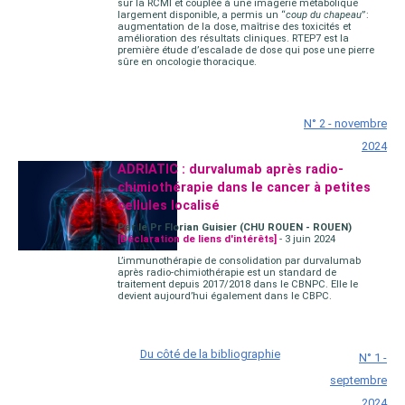
sur la RCMI et couplée à une imagerie métabolique
largement disponible, a permis un “
coup du chapeau
” :
augmentation de la dose, maîtrise des toxicités et
amélioration des résultats cliniques. RTEP7 est la
première étude d’escalade de dose qui pose une pierre
sûre en oncologie thoracique.
N° 2 - novembre
2024
ADRIATIC : durvalumab après radio-
chimiothérapie dans le cancer à petites
cellules localisé
Par le Pr Florian Guisier (CHU ROUEN - ROUEN)
[Déclaration de liens d'intérêts]
- 3 juin 2024
L’immunothérapie de consolidation par durvalumab
après radio-chimiothérapie est un standard de
traitement depuis 2017/2018 dans le CBNPC. Elle le
devient aujourd’hui également dans le CBPC.
Du côté de la bibliographie
N° 1 -
septembre
2024