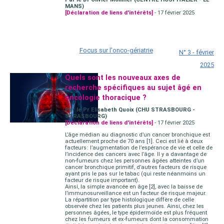
MANS)
[Déclaration de liens d'intérêts]
- 17 février 2025
Focus sur l'onco-gériatrie
N° 3 - février
2025
Quels sont les nouveaux axes de
recherche spécifiques au sujet âgé en
oncologie thoracique ?
Par le Pr Elisabeth Quoix (CHU STRASBOURG -
STRASBOURG)
[Déclaration de liens d'intérêts]
- 17 février 2025
L’âge médian au diagnostic d’un cancer bronchique est
actuellement proche de 70 ans [1]. Ceci est lié à deux
facteurs : l’augmentation de l’espérance de vie et celle de
l’incidence des cancers avec l’âge. Il y a davantage de
non-fumeurs chez les personnes âgées atteintes d’un
cancer bronchique primitif, d’autres facteurs de risque
ayant pris le pas sur le tabac (qui reste néanmoins un
facteur de risque important).
Ainsi, la simple avancée en âge [2], avec la baisse de
l’immunosurveillance est un facteur de risque majeur.
La répartition par type histologique diffère de celle
observée chez les patients plus jeunes. Ainsi, chez les
personnes âgées, le type épidermoïde est plus fréquent
chez les fumeurs et ex-fumeurs dont la consommation