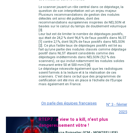
Le scanner jouant un rôle central dans ce dépistage, la
question de son interprétation est un enjeu majeur.
Plusieurs recommandations de gestion des nodules
détectés ont ainsi été publiées, dont des
recommandations européennes inspirées de NELSON et
basées sur le calcul du temps de doublement volumique
[3].
Leur but est de limiter le nombre de dépistages positifs,
qui était de 24,2 % dont 96,4 % de faux positifs dans NLST
[1] contre 2,1%, dont 56,5% de faux positifs dans NELSON
[2]. Ce plus faible taux de dépistages positifs est lié au
fait qu’une partie des nodules classés comme dépistage
positif dans NLST étaient considérés comme des
dépistages indéterminés dans NELSON (9,2 % des
scanners), ce qui inclut notamment les nodules solides
mesurant entre 50 et 500 mm3 [4].
Le dépistage nécessite également que les radiologues
soient formés à la lecture et à la réalisation de ces
scanners. C’est dans ce but que des programmes de
certification ont été mis en place à l’échelle de l’Europe
mais également en France.
On parle des équipes françaises
N° 3 - février
2025
RTEP7 : a view to a kill, n'est plus
dangereusement vôtre !
Par le Dr Pierre Boisselier (ICM - MONTPELLIER)