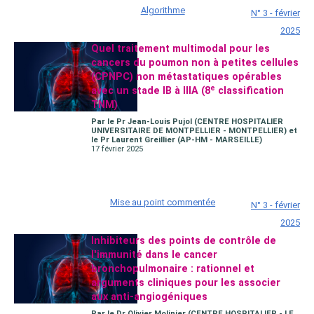
Algorithme
N° 3 - février
2025
Quel traitement multimodal pour les
cancers du poumon non à petites cellules
(CPNPC) non métastatiques opérables
e
avec un stade IB à IIIA (8
classification
TNM)
Par le Pr Jean-Louis Pujol (CENTRE HOSPITALIER
UNIVERSITAIRE DE MONTPELLIER - MONTPELLIER) et
le Pr Laurent Greillier (AP-HM - MARSEILLE)
17 février 2025
Mise au point commentée
N° 3 - février
2025
Inhibiteurs des points de contrôle de
l'immunité dans le cancer
bronchopulmonaire : rationnel et
arguments cliniques pour les associer
aux anti-angiogéniques
Par le Dr Olivier Molinier (CENTRE HOSPITALIER - LE