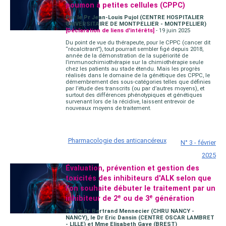
poumon à petites cellules (CPPC)
Par le Pr Jean-Louis Pujol (CENTRE HOSPITALIER
UNIVERSITAIRE DE MONTPELLIER - MONTPELLIER)
[Déclaration de liens d'intérêts]
- 19 juin 2025
Du point de vue du thérapeute, pour le CPPC (cancer dit
“récalcitrant”), tout pourrait sembler figé depuis 2018,
année de la démonstration de la supériorité de
l’immunochimiothérapie sur la chimiothérapie seule
chez les patients au stade étendu. Mais les progrès
réalisés dans le domaine de la génétique des CPPC, le
démembrement des sous-catégories telles que définies
par l’étude des transcrits (ou par d’autres moyens), et
surtout des différences phénotypiques et génétiques
survenant lors de la récidive, laissent entrevoir de
nouveaux moyens de traitement.
Pharmacologie des anticancéreux
N° 3 - février
2025
Évaluation, prévention et gestion des
toxicités des inhibiteurs d'ALK selon que
l'on souhaite débuter le traitement par un
e
e
inhibiteur de 2
ou de 3
génération
Par le Dr Bertrand Mennecier (CHRU NANCY -
NANCY), le Dr Eric Dansin (CENTRE OSCAR LAMBRET
- LILLE) et Mme Elisabeth Gaye (BREST)