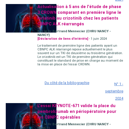
Actualisation à 5 ans de l'étude de phase
3 CROWN comparant en première ligne le
lorlatinib au crizotinib chez les patients
CBNPC ALK réarrangés
Par le Dr Bertrand Mennecier (CHRU NANCY -
NANCY)
[Déclaration de liens d'intérêts]
- 1 juin 2024
Le traitement de première ligne des patients ayant un
CBNPC ALK réarrangé repose actuellement le plus
souvent sur un TKI de deuxième ou troisième génération.
Le crizotinib est un TKI de première génération qui
constituait le standard de prise en charge au moment de
la mise en place de l’essai CROWN.
Du côté de la bibliographie
N° 1 -
septembre
2024
L'essai KEYNOTE-671 valide la place du
pembrolizumab en périopératoire pour
les CBNPC opérables
Par le Dr Bertrand Mennecier (CHRU NANCY -
NANCY)