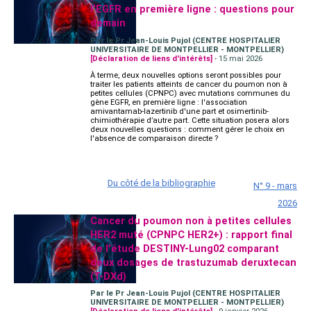
l'EGFR en première ligne : questions pour
demain
Par le Pr Jean-Louis Pujol (CENTRE HOSPITALIER
UNIVERSITAIRE DE MONTPELLIER - MONTPELLIER)
[Déclaration de liens d'intérêts]
- 15 mai 2026
À terme, deux nouvelles options seront possibles pour
traiter les patients atteints de cancer du poumon non à
petites cellules (CPNPC) avec mutations communes du
gène EGFR, en première ligne : l'association
amivantamab-lazertinib d'une part et osimertinib-
chimiothérapie d’autre part. Cette situation posera alors
deux nouvelles questions : comment gérer le choix en
l'absence de comparaison directe ?
Du côté de la bibliographie
N° 9 - mars
2026
Cancer du poumon non à petites cellules
HER2 muté (CPNPC HER2+) : rapport final
de l'étude DESTINY-Lung02 comparant
deux dosages de trastuzumab deruxtecan
(T-DXd)
Par le Pr Jean-Louis Pujol (CENTRE HOSPITALIER
UNIVERSITAIRE DE MONTPELLIER - MONTPELLIER)