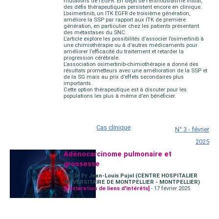
mutations de l’EGFR. En dépit de l’enthousiasme initial,
des défis thérapeutiques persistent encore en clinique.
L’osimertinib, un ITK EGFR de troisième génération,
améliore la SSP par rapport aux ITK de première
génération, en particulier chez les patients présentant
des métastases du SNC.
L’article explore les possibilités d’associer l’osimertinib à
une chimiothérapie ou à d’autres médicaments pour
améliorer l’efficacité du traitement et retarder la
progression cérébrale.
L’association osimertinib-chimiothérapie a donné des
résultats prometteurs avec une amélioration de la SSP et
de la SG mais au prix d’effets secondaires plus
importants.
Cette option thérapeutique est à discuter pour les
populations les plus à même d’en bénéficier.
Cas clinique
N° 3 - février
2025
Adénocarcinome pulmonaire et
grossesse
Par le Pr Jean-Louis Pujol (CENTRE HOSPITALIER
UNIVERSITAIRE DE MONTPELLIER - MONTPELLIER)
[Déclaration de liens d'intérêts]
- 17 février 2025