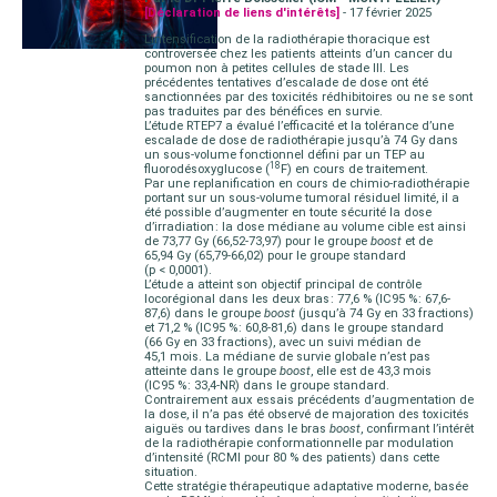
[Déclaration de liens d'intérêts]
- 17 février 2025
L’intensification de la radiothérapie thoracique est
controversée chez les patients atteints d’un cancer du
poumon non à petites cellules de stade III. Les
précédentes tentatives d’escalade de dose ont été
sanctionnées par des toxicités rédhibitoires ou ne se sont
pas traduites par des bénéfices en survie.
L’étude RTEP7 a évalué l’efficacité et la tolérance d’une
escalade de dose de radiothérapie jusqu’à 74 Gy dans
un sous-volume fonctionnel défini par un TEP au
18
fluorodésoxyglucose (
F) en cours de traitement.
Par une replanification en cours de chimio-radiothérapie
portant sur un sous-volume tumoral résiduel limité, il a
été possible d’augmenter en toute sécurité la dose
d’irradiation : la dose médiane au volume cible est ainsi
de 73,77 Gy (66,52-73,97) pour le groupe
boost
et de
65,94 Gy (65,79-66,02) pour le groupe standard
(p < 0,0001).
L’étude a atteint son objectif principal de contrôle
locorégional dans les deux bras : 77,6 % (IC95 % : 67,6-
87,6) dans le groupe
boost
(jusqu’à 74 Gy en 33 fractions)
et 71,2 % (IC95 % : 60,8-81,6) dans le groupe standard
(66 Gy en 33 fractions), avec un suivi médian de
45,1 mois. La médiane de survie globale n’est pas
atteinte dans le groupe
boost
, elle est de 43,3 mois
(IC95 % : 33,4-NR) dans le groupe standard.
Contrairement aux essais précédents d’augmentation de
la dose, il n’a pas été observé de majoration des toxicités
aiguës ou tardives dans le bras
boost
, confirmant l’intérêt
de la radiothérapie conformationnelle par modulation
d’intensité (RCMI pour 80 % des patients) dans cette
situation.
Cette stratégie thérapeutique adaptative moderne, basée