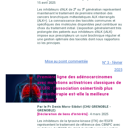
15 avril 2025
e
e
Les inhibiteurs d’ALK de 2
ou 3
génération représentent
maintenant le traitement de première intention des
cancers bronchiques métastatiques ALK réarrangés
(ALK+). La connaissance des toxicités communes et
spécifiques des molécules disponibles peut contribuer au
choix du traitement initial. L’exposition généralement très
prolongée des patients aux inhibiteurs d’ALK (iALK)
impose aux prescripteurs un suivi bioclinique régulier et
une gestion optimale des toxicités dont nous rapportons
ici les principes.
Mise au point commentée
N° 3 - février
2025
Première ligne des adénocarcinomes
avec mutations activatrices classiques de
l'EGFR : l'association osimertinib plus
chimiothérapie est-elle la meilleure
solution ?
Par le Pr Denis Moro-Sibilot (CHU GRENOBLE -
GRENOBLE)
[Déclaration de liens d'intérêts]
- 4 mars 2025
Les inhibiteurs de la tyrosine kinase (ITK) de l’EGFR
représentent le traitement de référence des CBNPC avec