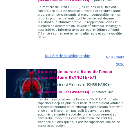
[Déclaration de liens d'intérêts]
- 9 janvier 2026
En matière de CPNPC HER+, les études DESTINY ont
montré des taux de réponse tumorale et de survie sans
progression convaincants et c’est incontestablement un
progrès pour les patients dont le cancer est devenu
résistant à la chimiothérapie. Le rapport paru dans le
numéro de décembre du
Journal of Thoracic Oncology
a
pour intérêt d’informer avec un recul médian suffisant
(16 mois) sur les événements ultérieurs et sur la qualité
de vie.
Du côté de la bibliographie
N° 9 - mars
2026
Données de survie à 5 ans de l'essai
périopératoire KEYNOTE-671
Par le Dr Bertrand Mennecier (CHRU NANCY -
NANCY)
[Déclaration de liens d'intérêts]
- 22 octobre 2025
Les données positives de l’essai KEYNOTE-671 ont été
rapportées depuis plusieurs mois et semblaient valider le
concept d’immuno-chimiothérapie péri-opératoire même
si cela n’a finalement pas suffi à convaincre nos
autorités de santé à accorder un remboursement au
pembrolizumab dans cette indication. Ce sont les
données à 5 ans qui nous ont été rapportées lors de ce
congrès européen.