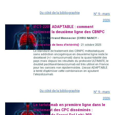
Du côté de la bibliographie
N° 9 - mars
2026
IFCT-2201 ADAPTABLE : comment
optimiser la deuxième ligne des CBNPC
Par le Dr Bertrand Mennecier (CHRU NANCY -
NANCY)
[Déclaration de liens d'intérêts]
- 21 octobre 2025
Le standard de traitement des CBNPC métastatiques
sans addiction oncogénique en deuxième ligne reste le
docetaxel (+/- ramucirumab) dans la quasi-totalité des
pays mais depuis les résultats du protocole ULTIMATE, le
doublet paclitaxel-bevacizumab est très utilisé en France
pour les cancers non épidermoïdes. L’essai ADAPTABLE
a tenté d’optimiser cette combinaison en ajoutant
l’atezolizumab.
Du côté de la bibliographie
N° 9 - mars
2026
Le tarlatamab en première ligne dans le
traitement des CPC disséminés :