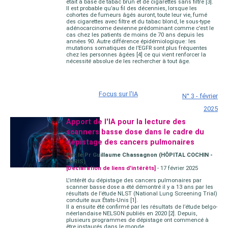
était à base de tabac brun et de cigarettes sans filtre [3].
Il est probable qu’au fil des décennies, lorsque les
cohortes de fumeurs âgés auront, toute leur vie, fumé
des cigarettes avec filtre et du tabac blond, le sous-type
adénocarcinome devienne prédominant comme c’est le
cas chez les patients de moins de 70 ans depuis les
années 90. Autre différence épidémiologique : les
mutations somatiques de l’EGFR sont plus fréquentes
chez les personnes âgées [4] ce qui vient renforcer la
nécessité absolue de les rechercher à tout âge.
Focus sur l'IA
N° 3 - février
2025
Apport de l'IA pour la lecture des
scanners basse dose dans le cadre du
dépistage des cancers pulmonaires
Par le Pr Guillaume Chassagnon (HÔPITAL COCHIN -
PARIS)
[Déclaration de liens d'intérêts]
- 17 février 2025
L'intérêt du dépistage des cancers pulmonaires par
scanner basse dose a été démontré il y a 13 ans par les
résultats de l’étude NLST (National Lung Screening Trial)
conduite aux États-Unis [1].
Il a ensuite été confirmé par les résultats de l’étude belgo-
néerlandaise NELSON publiés en 2020 [2]. Depuis,
plusieurs programmes de dépistage ont commencé à
être instaurés dans le monde.