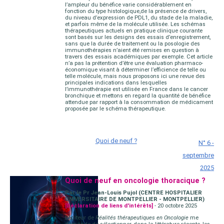
l’ampleur du bénéfice varie considérablement en
fonction du type histologique, de la présence de drivers,
du niveau d’expression de PDL1, du stade de la maladie,
et parfois même de la molécule utilisée. Les schémas
thérapeutiques actuels en pratique clinique courante
sont basés sur les designs des essais d’enregistrement,
sans que la durée de traitement ou la posologie des
immunothérapies n’aient été remises en question à
travers des essais académiques par exemple. Cet article
n’a pas la prétention d’être une évaluation pharmaco-
économique visant à déterminer l’efficience de telle ou
telle molécule, mais nous proposons ici une revue des
principales indications dans lesquelles
l’immunothérapie est utilisée en France dans le cancer
bronchique et mettons en regard la quantité de bénéfice
attendue par rapport à la consommation de médicament
proposée par le schéma thérapeutique.
Quoi de neuf ?
N° 6 -
septembre
2025
Quoi de neuf en oncologie thoracique ?
Par le Pr Jean-Louis Pujol (CENTRE HOSPITALIER
UNIVERSITAIRE DE MONTPELLIER - MONTPELLIER)
[Déclaration de liens d'intérêts]
- 20 octobre 2025
L’éditeur de
Réalités thérapeutiques en Oncologie
me