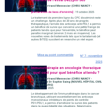
résultats de l'essai DeLLphi-303
Par le Dr Bertrand Mennecier (CHRU NANCY -
NANCY)
[Déclaration de liens d'intérêts]
- 19 octobre 2025
Le traitement de première ligne du CPC disséminé reste
un challenge. Après plus de 20 ans de progrès
thérapeutique, l’arrivée des anticorps anti-PDL1 a permis
un bénéfice de survie qui concerne une petite frange de
patients tandis que pour l’ensemble, le bénéfice peut
paraître marginal (environ 2 mois en moyenne). Les
nouvelles voies de traitements tels que le tarlatamab (et
autres BiTES) suscitent en revanche un réel espoir.
Mise au point commentée
N° 7 - novembre
2025
Immunothérapie en oncologie thoracique
: quel coût pour quel bénéfice attendu ?
Par le Dr Bertrand Mennecier (CHRU NANCY -
NANCY) et le Dr Sophie Saing (NOUVEL HÔPITAL CIVIL
- STRASBOURG)
24 décembre 2025
Le développement de l’immunothérapie dans le cancer
bronchique, utilisant essentiellement les anticorps
monoclonaux inhibiteurs de points de contrôle
PD1/PDL1, a permis d’améliorer la survie des patients
dans la quasi-totalité des situations. Néanmoins,