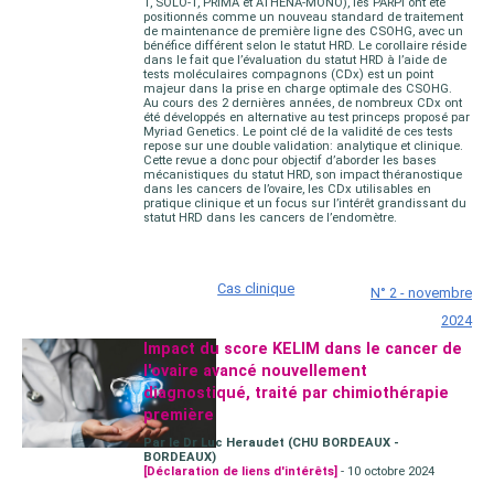
1, SOLO-1, PRIMA et ATHENA-MONO), les PARPi ont été
positionnés comme un nouveau standard de traitement
de maintenance de première ligne des CSOHG, avec un
bénéfice différent selon le statut HRD. Le corollaire réside
dans le fait que l’évaluation du statut HRD à l’aide de
tests moléculaires compagnons (CDx) est un point
majeur dans la prise en charge optimale des CSOHG.
Au cours des 2 dernières années, de nombreux CDx ont
été développés en alternative au test princeps proposé par
Myriad Genetics. Le point clé de la validité de ces tests
repose sur une double validation: analytique et clinique.
Cette revue a donc pour objectif d’aborder les bases
mécanistiques du statut HRD, son impact théranostique
dans les cancers de l’ovaire, les CDx utilisables en
pratique clinique et un focus sur l’intérêt grandissant du
statut HRD dans les cancers de l’endomètre.
Cas clinique
N° 2 - novembre
2024
Impact du score KELIM dans le cancer de
l'ovaire avancé nouvellement
diagnostiqué, traité par chimiothérapie
première
Par le Dr Luc Heraudet (CHU BORDEAUX -
BORDEAUX)
[Déclaration de liens d'intérêts]
- 10 octobre 2024