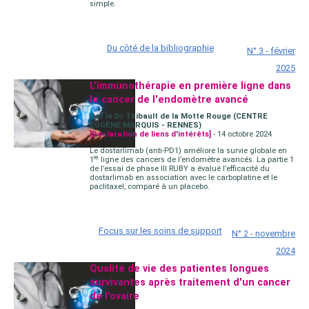
simple.
Du côté de la bibliographie
N° 3 - février
2025
L'immunothérapie en première ligne dans
le cancer de l'endomètre avancé
Par le Dr Thibault de la Motte Rouge (CENTRE
EUGÈNE MARQUIS - RENNES)
[Déclaration de liens d'intérêts]
- 14 octobre 2024
Le dostarlimab (anti-PD1) améliore la survie globale en
re
1
ligne des cancers de l’endomètre avancés. La partie 1
de l’essai de phase III RUBY a évalué l’efficacité du
dostarlimab en association avec le carboplatine et le
paclitaxel, comparé à un placebo.
Focus sur les soins de support
N° 2 - novembre
2024
Qualité de vie des patientes longues
survivantes après traitement d'un cancer
de l'ovaire