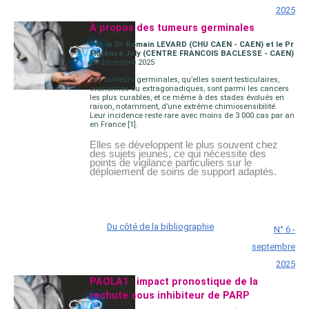
2025
À propos des tumeurs germinales
Par le Dr Romain LEVARD (CHU CAEN - CAEN) et le Pr
Florence Joly (CENTRE FRANCOIS BACLESSE - CAEN)
24 décembre 2025
Les tumeurs germinales, qu’elles soient testiculaires,
ovariennes ou extragonadiques, sont parmi les cancers
les plus curables, et ce même à des stades évolués en
raison, notamment, d’une extrême chimiosensibilité.
Leur incidence reste rare avec moins de 3 000 cas par an
en France [1].
Elles se développent le plus souvent chez
des sujets jeunes, ce qui nécessite des
points de vigilance particuliers sur le
déploiement de soins de support adaptés.
Du côté de la bibliographie
N° 6 -
septembre
2025
PAOLA1 : impact pronostique de la
rechute sous inhibiteur de PARP