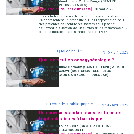
Par le Dr Thibault de la Motte Rouge (CENTRE
EUGÈNE MARQUIS - RENNES)
[Déclaration de liens d'intérêts]
- 20 mai 2025
Les rechutes en cours de traitement sous inhibiteur de
PARP présentent un pronostic qui les rapproche de celui
des patientes en rechute résistantes sous platine,
soulevant la question de l’induction d’une résistance aux
platines induites par les inhibiteurs de PARP.
Quoi de neuf ?
N° 5 - juin 2025
Quoi de neuf en oncogynécologie ?
Par le Dr Pauline Corbaux (SAINT-ETIENNE) et le Dr
Laurence Gladieff (IUCT ONCOPOLE - CLCC
INSTITUT CLAUDIUS REGAU - TOULOUSE)
19 juin 2025
Du côté de la bibliographie
N° 4 - avril 2025
Un nouveau standard dans les tumeurs
trophoblastiques à bas risque !
Par le Dr Caroline Reitz (SANTOR EDITION -
BOULOGNE BILLANCOURT)
[Déclaration de liens d'intérêts]
- 15 septembre 2024