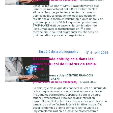
L’essai clinique TROPHIMMUN avait démontré que
l'anticorps monoclonal anti-PD-L1 avelumab était
efficace chez des patientes atteintes de tumeurs
trophoblastiques gestationnelles à bas risque en
résistance à la mono chimiothérapie, avec un taux de
guérison proche de 50 %. La question posée dans
TROPHAMET était de savoir si la combinaison de
re
l'avelumab avec le méthotrexate en 1
ligne
thérapeutique pourrait augmenter les chances de
guérison dès la prise en charge initiale.
Du côté de la bibliographie
N° 4 - avril 2025
Désescalade chirurgicale dans les
cancers du col de l'utérus de faible
risque
Par le Pr Florence Joly (CENTRE FRANCOIS
BACLESSE - CAEN)
[Déclaration de liens d'intérêts]
- 17 avril 2024
La chirurgie classique des cancers du col de l’utérus de
faible risque reposait sur une hystérectomie radicale
incluant les paramètres. Cependant dans plusieurs
études rétrospectives, l’incidence de l'infiltration
paramétriale était faible chez les patientes atteintes d'un
cancer du col de l'utérus localisé à faible risque. Cet
essai randomisé a donc comparé les résultats de
l'hystérectomie radicale à ceux de l'hystérectomie