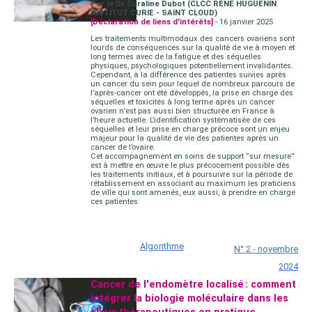
Par le Dr Coraline Dubot (CLCC RENE HUGUENIN
INSTITUT CURIE - SAINT CLOUD)
[Déclaration de liens d'intérêts]
- 16 janvier 2025
Les traitements multimodaux des cancers ovariens sont
lourds de conséquences sur la qualité de vie à moyen et
long termes avec de la fatigue et des séquelles
physiques, psychologiques potentiellement invalidantes.
Cependant, à la différence des patientes suivies après
un cancer du sein pour lequel de nombreux parcours de
l’après-cancer ont été développés, la prise en charge des
séquelles et toxicités à long terme après un cancer
ovarien n’est pas aussi bien structurée en France à
l’heure actuelle. L’identification systématisée de ces
séquelles et leur prise en charge précoce sont un enjeu
majeur pour la qualité de vie des patientes après un
cancer de l’ovaire.
Cet accompagnement en soins de support “sur mesure”
est à mettre en œuvre le plus précocement possible dès
les traitements initiaux, et à poursuivre sur la période de
rétablissement en associant au maximum les praticiens
de ville qui sont amenés, eux aussi, à prendre en charge
ces patientes.
Algorithme
N° 2 - novembre
2024
Cancer de l'endomètre localisé : comment
intégrer la biologie moléculaire dans les