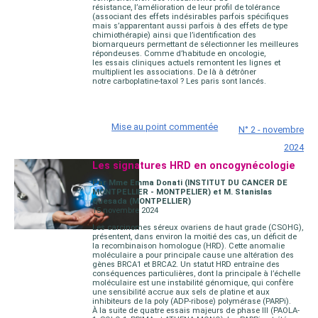
résistance, l’amélioration de leur profil de tolérance
(associant des effets indésirables parfois spécifiques
mais s’apparentant aussi parfois à des effets de type
chimiothérapie) ainsi que l’identification des
biomarqueurs permettant de sélectionner les meilleures
répondeuses. Comme d’habitude en oncologie,
les essais cliniques actuels remontent les lignes et
multiplient les associations. De là à détrôner
notre carboplatine-taxol ? Les paris sont lancés.
Mise au point commentée
N° 2 - novembre
2024
Les signatures HRD en oncogynécologie
Par Mme Emma Donati (INSTITUT DU CANCER DE
MONTPELLIER - MONTPELIER) et M. Stanislas
Quesada (MONTPELLIER)
15 novembre 2024
Les carcinomes séreux ovariens de haut grade (CSOHG),
présentent, dans environ la moitié des cas, un déficit de
la recombinaison homologue (HRD). Cette anomalie
moléculaire a pour principale cause une altération des
gènes BRCA1 et BRCA2. Un statut HRD entraîne des
conséquences particulières, dont la principale à l’échelle
moléculaire est une instabilité génomique, qui confère
une sensibilité accrue aux sels de platine et aux
inhibiteurs de la poly (ADP-ribose) polymérase (PARPi).
À la suite de quatre essais majeurs de phase III (PAOLA-