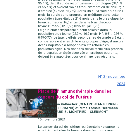
36,7 %), de défaut de recombinaison homologue (34,1 %
vs 55,7 %) et avaient moins fréquemment eu de chirurgie
d’emblée (42 % vs 55,7 %). Après un suivi médian de 22,1
mois, la survie sans progression médiane dans cette
population âgée était de 21,6 mois dans le bras olaparib-
bévacizumab vs 16,6 mois dans le bras placebo-
bévacizumab (HR: 0,55; IC95 %: 0,41-0,75).
Le gain était comparable à celui observé dans la
population plus jeune (22,9 vs 16,9 mois, HR: 0,61; IC95 %:
0,49-0,77). Le taux d’effets secondaires de grade ≥ 3 était
comparable entre les différents groupes d’âge, et aucun
décès imputable à l’olaparib n’a été retrouvé en
population âgée. Des données de vie réelle plus proches
de la population âgée observée en pratique courante,
doivent être apportées pour confirmer ces résultats.
N° 2 - novembre
2024
Place de l'immunothérapie dans les
cancers du col de l'utérus
Par le Dr Elsa Kalbacher (CENTRE JEAN PERRIN -
CLERMONT-FERRAND) et Mme Tressie Herrmann
(HÔPITAL GABRIEL MONTPIED - CLERMONT-
FERRAND)
15 novembre 2024
Le cancer du col de l’utérus représente le 4e cancer le
plus fréquent chez la femme dans le monde avec,