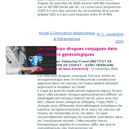
d’après les données de 2020, environ 604.000 nouveaux
cas et 342.000 décès par an. La survie sans progression
(SSP) à 5 ans des cancers du col localisés et la survie
globale (SG) à 5 ans sont évaluées entre 47 et 80%.
Accès à l'innovation diagnostique
N° 2 - novembre
& thérapeutique
2024
Les anticorps-drogues conjugués dans
les cancers gynécologiques
Par le Pr Jean-Sébastien Frenel (INSTITUT DE
CANCÉROLOGIE DE L'OUEST - SAINT-HERBLAIN)
[Déclaration de liens d'intérêts]
- 15 novembre 2024
Les anticorps-drogues conjugués font leur entrée en
oncogynécologie avec le mirvétuximab soravtansine
approuvé dans les cancers de l’ovaire platine résistant
exprimant le récepteur au folate.
Il s’agit du premier médicament approuvé depuis 10 ans
dans cette situation clinique particulièrement difficile. Un
développement clinique intensif est en cours avec des
ADC ciblant divers antigènes (FRalpha, Trop2, HER2…),
chargés avec différentes chimiothérapies (inhibiteurs de
tubuline, de topoisomérases) et ce, dans les cancers de
l’ovaire, de l’endomètre et du col utérin. On peut
raisonnablement anticiper de nouvelles indications dans
les 3 prochaines années. Cette nouvelle classe
thérapeutique apporte de nouveaux défis, tels que la
compréhension des mécanismes de