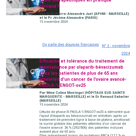
choix thérapeutiques en pratique
clinique ?
Par le Dr Pierre-Alexandre Just (APHM - MARSEILLE)
et le Pr Jérôme Alexandre (PARIS)
15 novembre 2024
On parle des équipes françaises
N° 2 - novembre
2024
Efficacité et tolérance du traitement de
maintenance par olaparib-bévacizumab
chez les patientes de plus de 65 ans
atteintes d'un cancer de l'ovaire avancé-
PAOLA-1/ENGOT-ov25
Par Mme Coline Montegut (HÔPITAUX SUD SAINTE
MARGUERITE - MARSEILLE) et le Dr Renaud Sabatier
(MARSEILLE)
15 novembre 2024
L’étude de phase III PAOLA-1/ENGOT-ov25 a démontré que
l’ajout d’olaparib au bévacizumab en entretien, après un
traitement de première ligne à base de platine, améliorait
la survie globale des patientes atteintes d’un cancer de
l’ovaire avancé. 36 % (292/806) des patientes incluses
avaient plus de 65 ans.
Elles présentaient moins de mutations BRCA (17,1 % vs