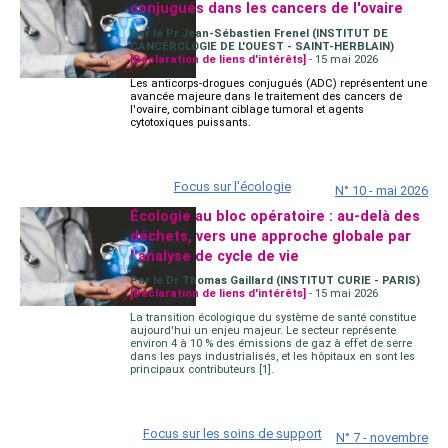
conjugués dans les cancers de l'ovaire
Par le Pr Jean-Sébastien Frenel (INSTITUT DE
CANCÉROLOGIE DE L'OUEST - SAINT-HERBLAIN)
[Déclaration de liens d'intérêts]
- 15 mai 2026
Les anticorps-drogues conjugués (ADC) représentent une
avancée majeure dans le traitement des cancers de
l'ovaire, combinant ciblage tumoral et agents
cytotoxiques puissants.
Focus sur l'écologie
N° 10 - mai 2026
Écologie au bloc opératoire : au-delà des
déchets, vers une approche globale par
l'analyse de cycle de vie
Par le Dr Thomas Gaillard (INSTITUT CURIE - PARIS)
[Déclaration de liens d'intérêts]
- 15 mai 2026
La transition écologique du système de santé constitue
aujourd'hui un enjeu majeur. Le secteur représente
environ 4 à 10 % des émissions de gaz à effet de serre
dans les pays industrialisés, et les hôpitaux en sont les
principaux contributeurs [1].
Focus sur les soins de support
N° 7 - novembre