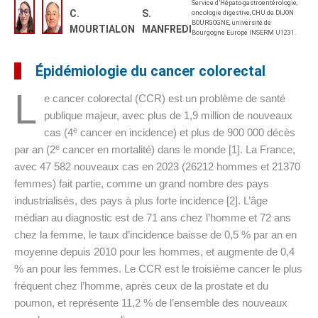
Service d’Hépato-gastroentérologie,
C.
S.
oncologie digestive, CHU de DIJON
BOURGOGNE, université de
MOURTIALON
MANFREDI
Bourgogne Europe INSERM U1231.
Épidémiologie du cancer colorectal
L
e cancer colorectal (CCR) est un problème de santé
publique majeur, avec plus de 1,9 million de nouveaux
e
cas (4
cancer en incidence) et plus de 900 000 décès
e
par an (2
cancer en mortalité) dans le monde [1]. La France,
avec 47 582 nouveaux cas en 2023 (26212 hommes et 21370
femmes) fait partie, comme un grand nombre des pays
industrialisés, des pays à plus forte incidence [2]. L’âge
médian au diagnostic est de 71 ans chez l’homme et 72 ans
chez la femme, le taux d’incidence baisse de 0,5 % par an en
moyenne depuis 2010 pour les hommes, et augmente de 0,4
% an pour les femmes. Le CCR est le troisième cancer le plus
fréquent chez l’homme, après ceux de la prostate et du
poumon, et représente 11,2 % de l’ensemble des nouveaux